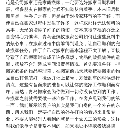
论是公司搬家还是家庭搬家，一定要选好搬家日期和时
辰。很多朋友在搬家的时候不知道从何着手，本来旧房换
新房是一件乔迁之喜，但是由于对搬家环节的不了解，而
使自己在搬家过程中发生了许多，这样或那样无法预料的
索事，无形的增添了许多的烦恼，使本来很幸福的乔迁之
喜变得心力憔悴。
青岛金蚂蚁搬家公司
如何让这些意料中
的烦心事，在搬家过程中能够得到避免，让自己顺利的完
成搬家任务。由于自
己对搬家的基本流程不太了解，直接
导致了自己搬家时造成了许多麻烦，物品的破损物件的遗
漏，摆放不合理造成空间浪费等情况。首先要准备好一些
搬家必备的物品整理箱，在搬家前几天就要把要搬走的物
品自己打包装好，搬运并记上箱号，方便缷车的时候进行
清点。这些有备而来的准备可以让你的搬家工作顺利而有
序，当然，
青岛搬家
会为你做到一切你没有想到的工作，
在搬家之前就需要做一些准备工作。
在客户见到我们的第
一面，我们展示给客户的其实是我们自身的一个外在的东
西，所以我们一定要把自己的外在打扮的看起来非常专
业，不要人能够别人看到的就是一个农民工的形象，这样
如果地址不详或者线路搞
对我们谈单子是非常不利的。