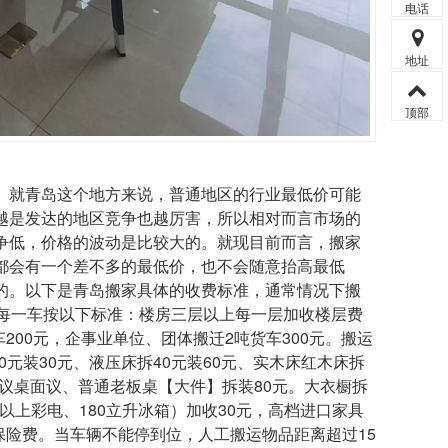
电话
地址
顶部
。就青岛这个地方来说，普通地区的行业最低价可能
越是发达的地区竞争也越厉害，所以相对而言市场的
争低，价格的波动是比较大的。就现目前而言，搬家
都会有一个差不多的最低价，也不会随意抬高最低
的。以下是青岛搬家具体的收费标准，通常情况下搬
，每一车按以下标准：楼房三层以上每一层加收楼层费
200元，企事业单位、团体搬迁2吨货车300元。搬运
20元装30元、液压床拆40元装60元、实木床红木床拆
、会议桌面议、普通老板桌【大件】拆装80元。大衣橱拆
以上彩电、180立升冰箱）加收30元，高档进口家具
加收保险费。当车辆不能停到位，人工搬运物品距离超过15