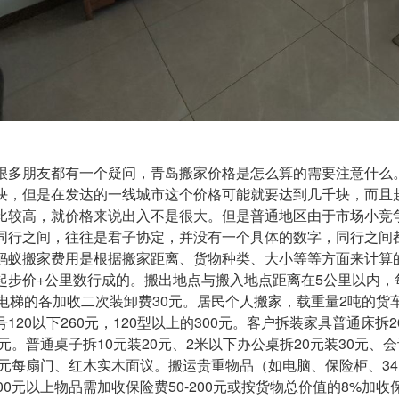
很多朋友都有一个疑问，
青岛搬家价格
是怎么算的需要注意什么
块，但是在发达的一线城市这个价格可能就要达到几千块，而且
比较高，就价格来说出入不是很大。但是普通地区由于市场小竞
同行之间，往往是君子协定，并没有一个具体的数字，同行之间
蚂蚁搬家费用
是根据搬家距离、货物种类、大小等等方面来计算
起步价+公里数行成的。搬出地点与搬入地点距离在5公里以内
有电梯的各加收二次装卸费30元。居民个人搬家，载重量2吨的货车
120以下260元，120型以上的300元。客户拆装家具普通床拆
90元。普通桌子拆10元装20元、2米以下办公桌拆20元装30元
30元每扇门、红木实木面议。搬运贵重物品（如电脑、保险柜、34
000元以上物品需加收保险费50-200元或按货物总价值的8%