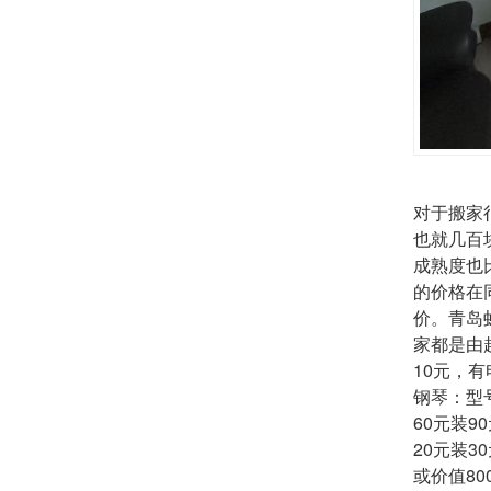
对于搬家
也就几百
成熟度也
的价格在
价。
青岛
家都是由
10元，
钢琴：型号
60元装
20元装
或价值8