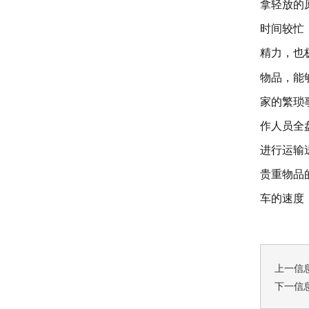
拿轻放的
时间较忙
精力，也
物品，能
家的繁琐
作人员全
进行运输
贵重物品
车的速度
上一信
下一信