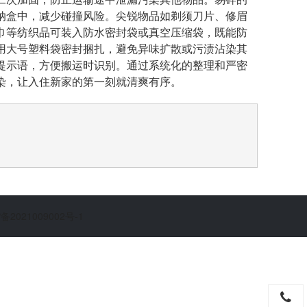
纳盒中，减少碰撞风险。尖锐物品如剃须刀片、修眉
巾等纺织品可装入防水密封袋或真空压缩袋，既能防
用大号塑料袋密封捆扎，避免异味扩散或污渍沾染其
提示语，方便搬运时识别。通过系统化的整理和严密
染，让入住新家的第一刻就清爽有序。
备2021009002号-1