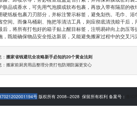
护肤品或香水，可先用气泡膜或软布包裹，再放入带有隔层的收
用硬纸板包裹刀刃部分，并标注警示标签，避免划伤。毛巾、浴
省空间。而像马桶刷、拖把等清洁工具，则应彻底清洗晾干后，
最后，将所有打包好的箱子贴上醒目标签，注明易碎向上勿压等
施，既能确保物品安全抵达新居，又能避免搬家过程中的交叉污
息：
搬家省钱避坑全攻略新手必知的20个黄金法则
息：
搬家前厨房用品整理分类打包防潮防漏更安心
021202001194号
版权所有 2008--2028 保留所有权利
备案号：
鲁ICP