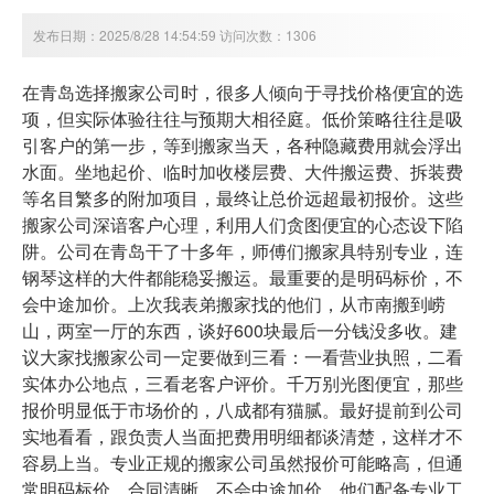
发布日期：2025/8/28 14:54:59 访问次数：1306
在青岛选择搬家公司时，很多人倾向于寻找价格便宜的选
项，但实际体验往往与预期大相径庭。低价策略往往是吸
引客户的第一步，等到搬家当天，各种隐藏费用就会浮出
水面。坐地起价、临时加收楼层费、大件搬运费、拆装费
等名目繁多的附加项目，最终让总价远超最初报价。这些
搬家公司深谙客户心理，利用人们贪图便宜的心态设下陷
阱。公司在青岛干了十多年，师傅们搬家具特别专业，连
钢琴这样的大件都能稳妥搬运。最重要的是明码标价，不
会中途加价。上次我表弟搬家找的他们，从市南搬到崂
山，两室一厅的东西，谈好600块最后一分钱没多收。建
议大家找搬家公司一定要做到三看：一看营业执照，二看
实体办公地点，三看老客户评价。千万别光图便宜，那些
报价明显低于市场价的，八成都有猫腻。最好提前到公司
实地看看，跟负责人当面把费用明细都谈清楚，这样才不
容易上当。专业正规的搬家公司虽然报价可能略高，但通
常明码标价，合同清晰，不会中途加价。他们配备专业工